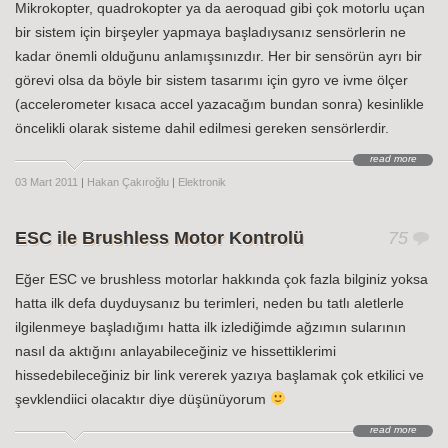
Mikrokopter, quadrokopter ya da aeroquad gibi çok motorlu uçan
bir sistem için birşeyler yapmaya başladıysanız sensörlerin ne
kadar önemli olduğunu anlamışsınızdır. Her bir sensörün ayrı bir
görevi olsa da böyle bir sistem tasarımı için gyro ve ivme ölçer
(accelerometer kısaca accel yazacağım bundan sonra) kesinlikle
öncelikli olarak sisteme dahil edilmesi gereken sensörlerdir.
read more
03 Mart 2011
|
Hakan Çakıroğlu
|
Elektronik
ESC ile Brushless Motor Kontrolü
75
Eğer ESC ve brushless motorlar hakkında çok fazla bilginiz yoksa
hatta ilk defa duyduysanız bu terimleri, neden bu tatlı aletlerle
ilgilenmeye başladığımı hatta ilk izlediğimde ağzımın sularının
nasıl da aktığını anlayabileceğiniz ve hissettiklerimi
hissedebileceğiniz bir link vererek yazıya başlamak çok etkilici ve
şevklendiici olacaktır diye düşünüyorum
read more