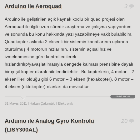
Arduino ile Aeroquad
3
Arduino ile geliştirilen açık kaynak kodlu bir quad projesi olan
Aeroquad ile ilgili uzun süredir araştırma ve çalışma yapıyordum
ve sonunda bu konu hakkında yazı yazabilmeye vakit bulabildim.
Quadkopter aslında 2 eksenli bir sistemin kanatlarının uçlarına
oturtulmuş 4 motorun hızlarının, sistemin açısal hız ve
ivmelenmesine göre kontrol edilerek
hızlandırılıp/yavaşlatılmasıyla dengede kalması prensibine dayalı
bir çeşit kopter olarak nitelendirilebilir. Bu kopterlerin, 4 motor – 2
eksenli’leri olduğu gibi 6 motor – 3 eksen (hexakopter), 8 motor –
4 eksen (oktokopter) olanları da mevcuttur.
read more
31 Mayıs 2011
|
Hakan Çakıroğlu
|
Elektronik
Arduino ile Analog Gyro Kontrolü
20
(LISY300AL)