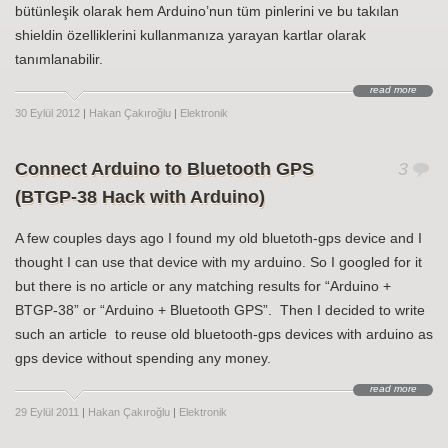
bütünleşik olarak hem Arduino’nun tüm pinlerini ve bu takılan
shieldin özelliklerini kullanmanıza yarayan kartlar olarak
tanımlanabilir.
read more
30 Eylül 2012
|
Hakan Çakıroğlu
|
Elektronik
Connect Arduino to Bluetooth GPS
3
(BTGP-38 Hack with Arduino)
A few couples days ago I found my old bluetoth-gps device and I
thought I can use that device with my arduino. So I googled for it
but there is no article or any matching results for “Arduino +
BTGP-38” or “Arduino + Bluetooth GPS”. Then I decided to write
such an article to reuse old bluetooth-gps devices with arduino as
gps device without spending any money.
read more
29 Eylül 2011
|
Hakan Çakıroğlu
|
Elektronik