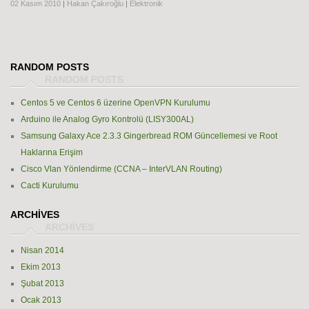
02 Kasım 2010
|
Hakan Çakıroğlu
|
Elektronik
RANDOM POSTS
Centos 5 ve Centos 6 üzerine OpenVPN Kurulumu
Arduino ile Analog Gyro Kontrolü (LISY300AL)
Samsung Galaxy Ace 2.3.3 Gingerbread ROM Güncellemesi ve Root
Haklarına Erişim
Cisco Vlan Yönlendirme (CCNA – InterVLAN Routing)
Cacti Kurulumu
ARCHIVES
Nisan 2014
Ekim 2013
Şubat 2013
Ocak 2013