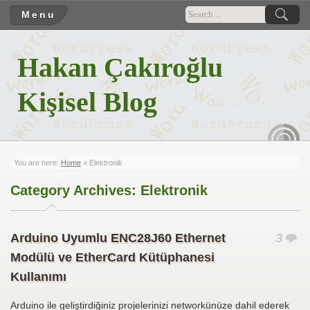
Menu
Hakan Çakıroğlu
Kişisel Blog
RSS
You are here:
Home
»
Elektronik
Category Archives:
Elektronik
Arduino Uyumlu ENC28J60 Ethernet
3
Modülü ve EtherCard Kütüphanesi
Kullanımı
Arduino ile geliştirdiğiniz projelerinizi networkünüze dahil ederek