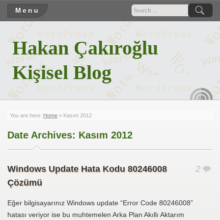
Menu
Hakan Çakıroğlu
Kişisel Blog
RSS
You are here:
Home
» Kasım 2012
Date Archives:
Kasım 2012
Windows Update Hata Kodu 80246008
2
Çözümü
Eğer bilgisayarınız Windows update “Error Code 80246008”
hatası veriyor ise bu muhtemelen Arka Plan Akıllı Aktarım