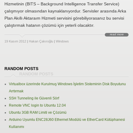
Hizmetinin (BITS – Background Intelligence Transfer Service)
çalışmıyor olmasından kaynaklanıyordur. Servisler arasında Arka
Plan Akıllı Aktaraım Hizmeti servisini görebiliyorasanız bu servisi
çalıştırmak hatanın çözümü için yeterli olacaktır.
read more
19 Kasım 2012
|
Hakan Çakıroğlu
|
Windows
RANDOM POSTS
Virtualbox üzerinde Kurulmuş Windows İşletim Sisteminin Disk Boyutunu
Arrtırmak
SSH Tunneling ile Güvenli Sörf
Remote VNC login to Ubuntu 12.04
Ubuntu 3GB RAM Limiti ve Çözümü
Arduino Uyumlu ENC28J60 Ethernet Modülü ve EtherCard Kütüphanesi
Kullanımı